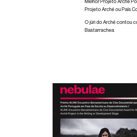
Melhor Projeto Arché Po
Projeto Arché ou País C
O júri do Arché contou 
Bastarrachea.