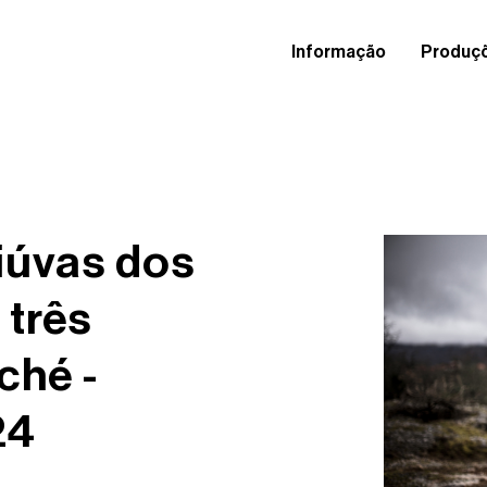
Informação
Produç
Viúvas dos
 três
ché -
24