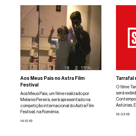
Aos Meus Pais no Astra Film
Tarrafal
Festival
O filme Tar
será exibi
Aos Meus Pais, um filme realizado por
Contempor
Melanie Pereira, será apresentado na
Astúrias, 
competição internacional do Astra Film
Festival, na Roménia.
19.03.18
14.10.19