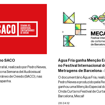
 no SACO
Água Fria ganha Menção E
no Festival Internacional 
rafal, realizado por Pedro Neves,
Metragens de Barcelona -
do na Semana del Audiovisual
áneo de Oviedo (SACO), nas
O documentário Água Fria, reali
Espanha.
Pedro Neves e produzido pela Re
ganhou uma Menção Especial do
Onda Curta no Festival de Curta
Barcelona, Mecal!
28.04.12