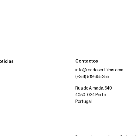
Contactos
otícias
info@reddesertfilms.com
(+351) 919 655 355
Rua do Almada, 540
4050-034 Porto
Portugal