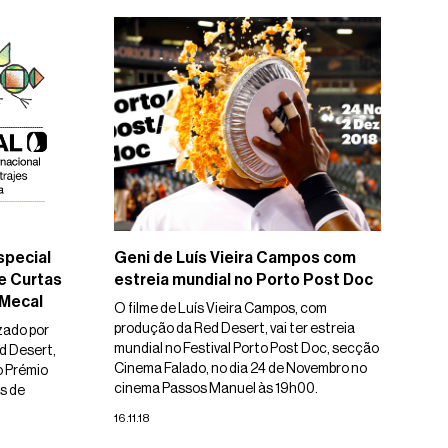
special
Geni de Luís Vieira Campos com
de Curtas
estreia mundial no Porto Post Doc
 Mecal
O filme de Luís Vieira Campos, com
produção da Red Desert, vai ter estreia
zado por
mundial no Festival Porto Post Doc, secção
d Desert,
Cinema Falado, no dia 24 de Novembro no
 Prémio
cinema Passos Manuel às 19h00.
s de
16.11.18