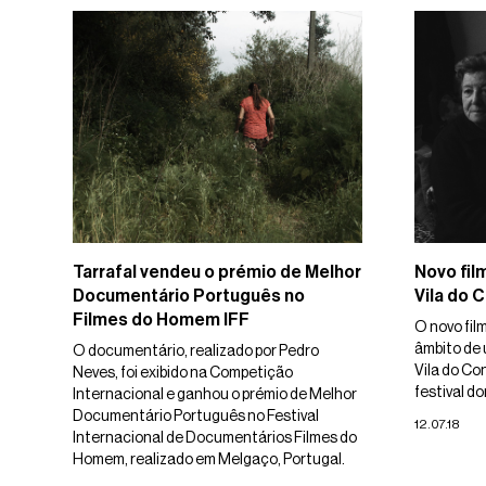
Tarrafal vendeu o prémio de Melhor
Novo fil
Documentário Português no
Vila do 
Filmes do Homem IFF
O novo fil
âmbito de 
O documentário, realizado por Pedro
Vila do Co
Neves, foi exibido na Competição
festival do
Internacional e ganhou o prémio de Melhor
Documentário Português no Festival
12.07.18
Internacional de Documentários Filmes do
Homem, realizado em Melgaço, Portugal.