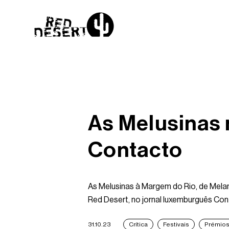
As Melusinas 
Contacto
As Melusinas à Margem do Rio, de Mela
Red Desert, no jornal luxemburguês Con
31.10.23
Crítica
Festivais
Prémio