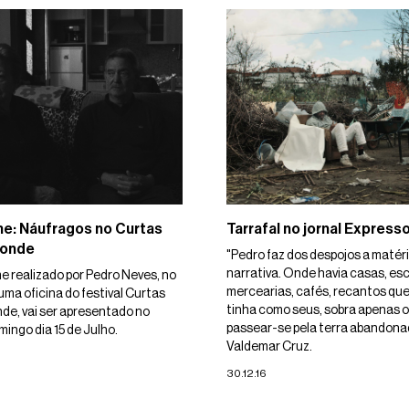
me: Náufragos no Curtas
Tarrafal no jornal Express
Conde
"Pedro faz dos despojos a matér
narrativa. Onde havia casas, esc
me realizado por Pedro Neves, no
mercearias, cafés, recantos qu
uma oficina do festival Curtas
tinha como seus, sobra apenas o
nde, vai ser apresentado no
passear-se pela terra abandonad
mingo dia 15 de Julho.
Valdemar Cruz.
30.12.16