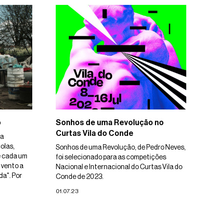
o
Sonhos de uma Revolução no
Curtas Vila do Conde
ia
olas,
Sonhos de uma Revolução, de Pedro Neves,
e cada um
foi selecionado para as competições
 vento a
Nacional e Internacional do Curtas Vila do
a". Por
Conde de 2023.
01.07.23