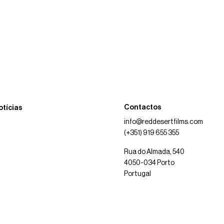
Contactos
otícias
info@reddesertfilms.com
(+351) 919 655 355
Rua do Almada, 540
4050-034 Porto
Portugal