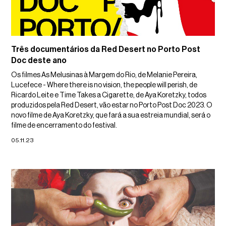
Três documentários da Red Desert no Porto Post
Doc deste ano
Os filmes As Melusinas à Margem do Rio, de Melanie Pereira,
Lucefece - Where there is no vision, the people will perish, de
Ricardo Leite e Time Takes a Cigarette, de Aya Koretzky, todos
produzidos pela Red Desert, vão estar no Porto Post Doc 2023. O
novo filme de Aya Koretzky, que fará a sua estreia mundial, será o
filme de encerramento do festival.
05.11.23