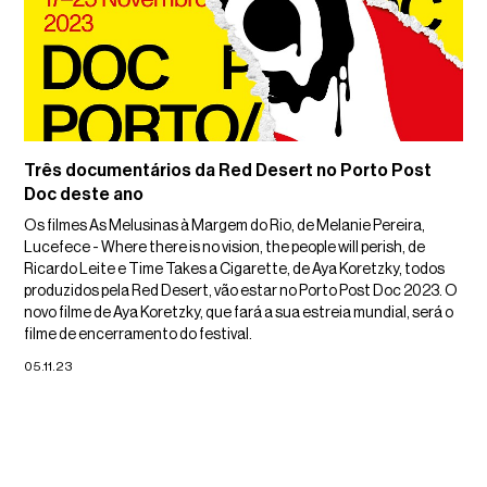
Três documentários da Red Desert no Porto Post
Doc deste ano
Os filmes As Melusinas à Margem do Rio, de Melanie Pereira,
Lucefece - Where there is no vision, the people will perish, de
Ricardo Leite e Time Takes a Cigarette, de Aya Koretzky, todos
produzidos pela Red Desert, vão estar no Porto Post Doc 2023. O
novo filme de Aya Koretzky, que fará a sua estreia mundial, será o
filme de encerramento do festival.
05.11.23