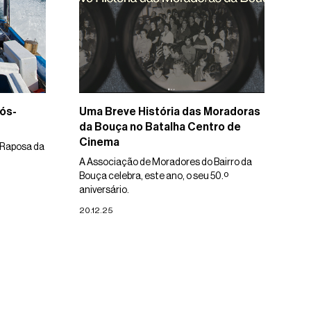
ós-
Uma Breve História das Moradoras
da Bouça no Batalha Centro de
Cinema
 Raposa da
A Associação de Moradores do Bairro da
Bouça celebra, este ano, o seu 50.º
aniversário.
20.12.25