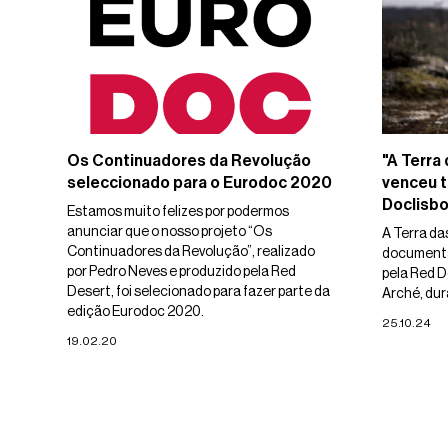
Os Continuadores da Revolução
"A Terra
seleccionado para o Eurodoc 2020
venceu t
Doclisb
Estamos muito felizes por podermos
anunciar que o nosso projeto “Os
A Terra da
Continuadores da Revolução”, realizado
documental
por Pedro Neves e produzido pela Red
pela Red D
Desert, foi selecionado para fazer parte da
Arché, dur
edição Eurodoc 2020.
25.10.24
19.02.20