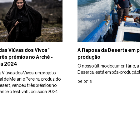
 das Viúvas dos Vivos"
A Raposa da Deserta em p
rês prémios no Arché -
produção
oa 2024
O nosso último documentário, a
Deserta, está em pós-produção!
s Viúvas dos Vivos, um projeto
 de Melanie Pereira, produzido
06.07.13
esert, venceu três prémios no
ante o festival Doclisboa 2024.